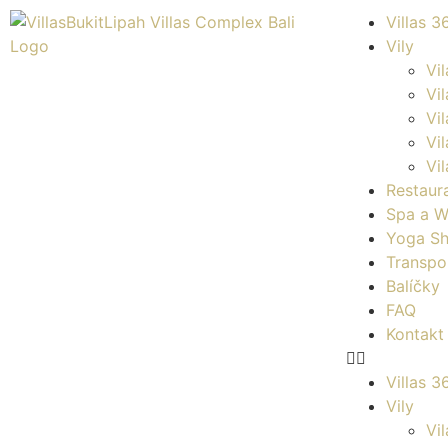
Villas 3
Vily
Vi
Vi
Vi
Vi
Vil
Restaur
Spa a W
Yoga Sh
Transpo
Balíčky
FAQ
Kontakt
Villas 3
Vily
Vi