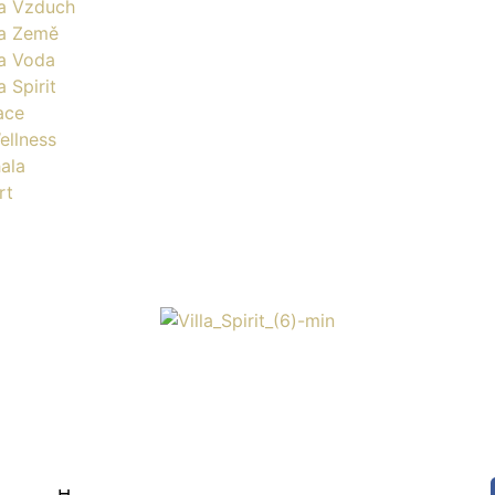
la Vzduch
la Země
la Voda
a Spirit
ace
ellness
ala
rt