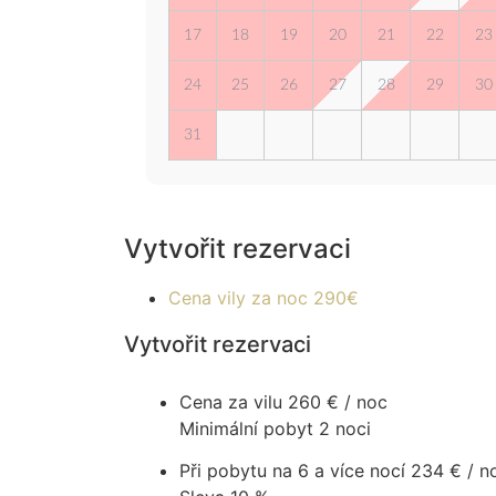
17
18
19
20
21
22
23
24
25
26
27
28
29
30
31
Vytvořit rezervaci​
Cena vily za noc
290€
Vytvořit rezervaci
Cena za vilu
260 € / noc
Minimální pobyt 2 noci
Při pobytu na 6 a více nocí
234 € / n