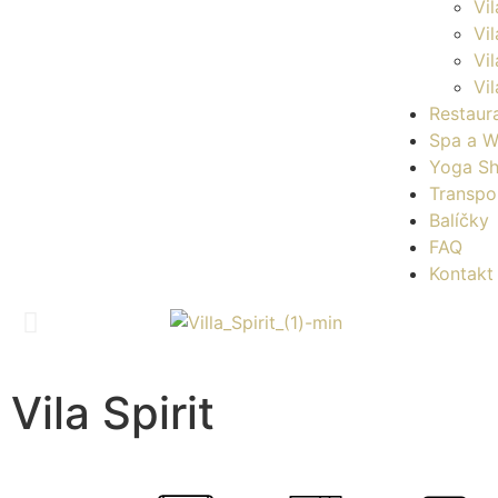
Vi
Vi
Vi
Vil
Restaur
Spa a W
Yoga Sh
Transpo
Balíčky
FAQ
Kontakt
Vila Spirit