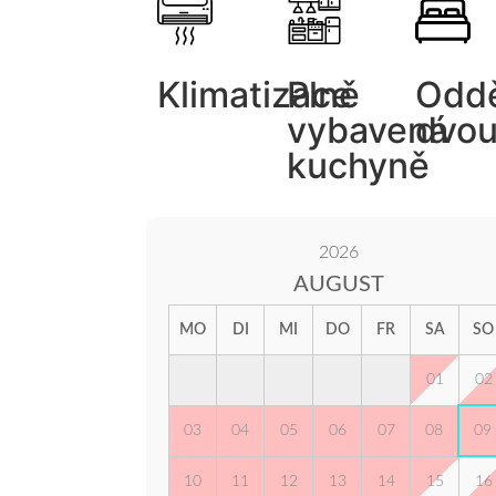
Klimatizace
Plně
Oddě
vybavená
dvou
kuchyně
2026
AUGUST
MO
DI
MI
DO
FR
SA
SO
01
02
03
04
05
06
07
08
09
10
11
12
13
14
15
16