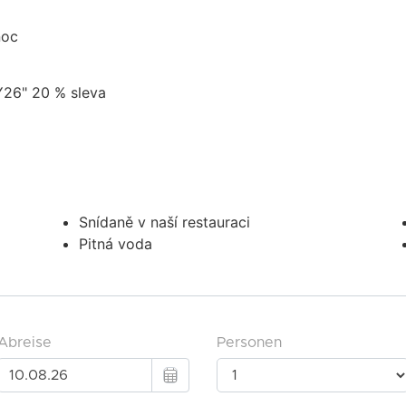
noc
LY26"
20 % sleva
Snídaně v naší restauraci
Pitná voda