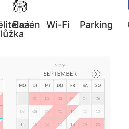
litelná
Bazén
Wi-Fi
Parking
lůžka
2026
SEPTEMBER
MO
DI
MI
DO
FR
SA
SO
01
02
03
04
05
06
07
08
09
10
11
12
13
14
15
16
17
18
19
20