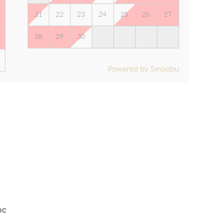
21
22
23
24
25
26
27
28
29
30
Powered by Smoobu
oc